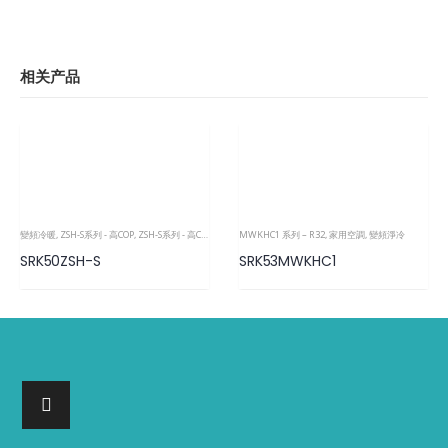
相关产品
變頻冷暖
,
ZSH-S系列 - 高COP
,
ZSH-S系列 - 高COP
,
變頻冷暖
MWKHC1 系列 – R32
,
變頻冷暖
,
家用空調
,
變頻淨冷
SRK50ZSH-S
SRK53MWKHC1