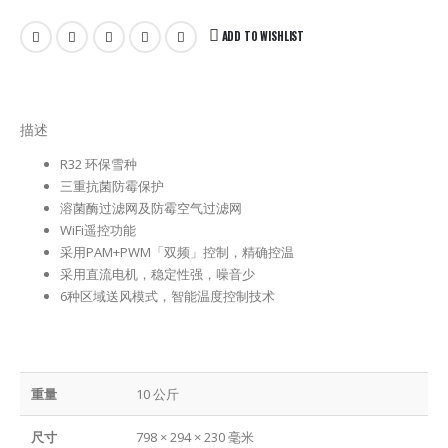
ADD TO WISHLIST
描述
R32 环保雪种
三重抗菌防霉保护
溶菌酶过滤网及防霉空气过滤网
WiFi遥控功能
采用PAM+PWM「双频」控制，精确控温
采用直流电机，稳定性强，噪音少
6种区域送风模式，智能温度控制技术
重量
10 公斤
尺寸
798 × 294 × 230 毫米