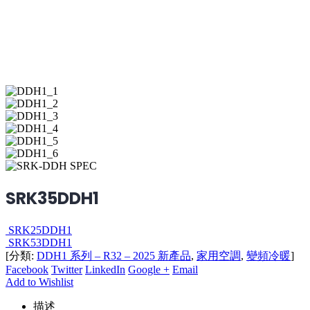
SRK35DDH1
SRK25DDH1
SRK53DDH1
[分類:
DDH1 系列 – R32 – 2025 新產品
,
家用空調
,
變頻冷暖
]
Facebook
Twitter
LinkedIn
Google +
Email
Add to Wishlist
描述