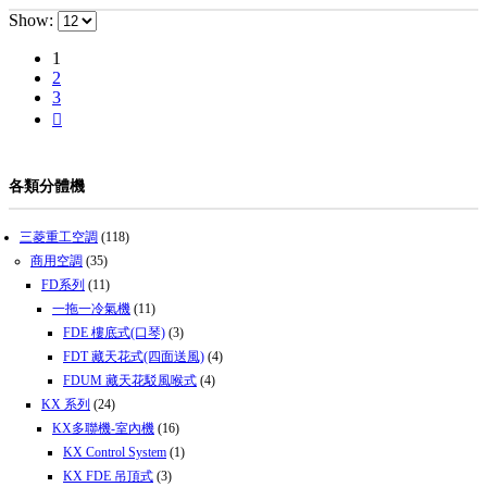
Show:
1
2
3
各類分體機
三菱重工空調
(118)
商用空調
(35)
FD系列
(11)
一拖一冷氣機
(11)
FDE 樓底式(口琴)
(3)
FDT 藏天花式(四面送風)
(4)
FDUM 藏天花駁風喉式
(4)
KX 系列
(24)
KX多聯機-室內機
(16)
KX Control System
(1)
KX FDE 吊頂式
(3)