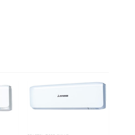
變頻冷暖
,
M
SRK35