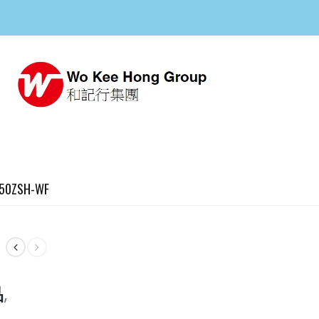
50ZSH-WF
品
,