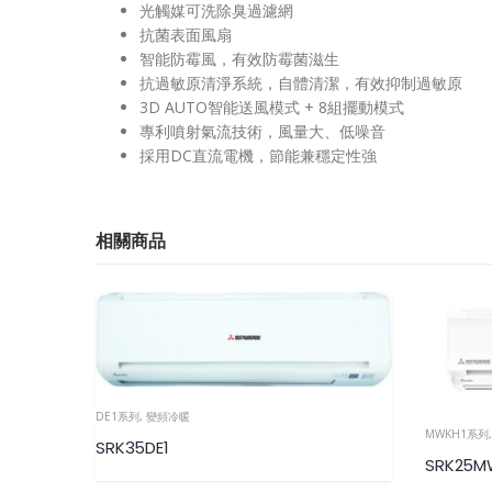
光觸媒可洗除臭過濾網
抗菌表面風扇
智能防霉風，有效防霉菌滋生
抗過敏原清淨系統，自體清潔，有效抑制過敏原
3D AUTO智能送風模式 + 8組擺動模式
專利噴射氣流技術，風量大、低噪音
採用DC直流電機，節能兼穩定性強
相關商品
DE1系列
,
變頻冷暖
MWKH1系列
SRK35DE1
SRK25M