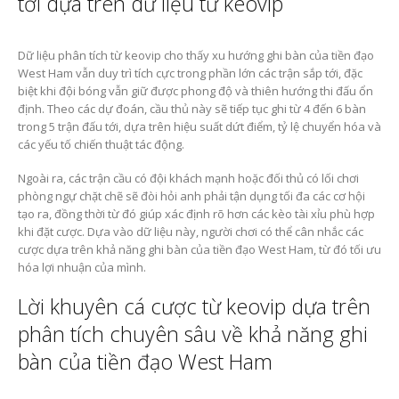
tới dựa trên dữ liệu từ keovip
Dữ liệu phân tích từ keovip cho thấy xu hướng ghi bàn của tiền đạo
West Ham vẫn duy trì tích cực trong phần lớn các trận sắp tới, đặc
biệt khi đội bóng vẫn giữ được phong độ và thiên hướng thi đấu ổn
định. Theo các dự đoán, cầu thủ này sẽ tiếp tục ghi từ 4 đến 6 bàn
trong 5 trận đấu tới, dựa trên hiệu suất dứt điểm, tỷ lệ chuyển hóa và
các yếu tố chiến thuật tác động.
Ngoài ra, các trận cầu có đội khách mạnh hoặc đối thủ có lối chơi
phòng ngự chặt chẽ sẽ đòi hỏi anh phải tận dụng tối đa các cơ hội
tạo ra, đồng thời từ đó giúp xác định rõ hơn các kèo tài xỉu phù hợp
khi đặt cược. Dựa vào dữ liệu này, người chơi có thể cân nhắc các
cược dựa trên khả năng ghi bàn của tiền đạo West Ham, từ đó tối ưu
hóa lợi nhuận của mình.
Lời khuyên cá cược từ keovip dựa trên
phân tích chuyên sâu về khả năng ghi
bàn của tiền đạo West Ham