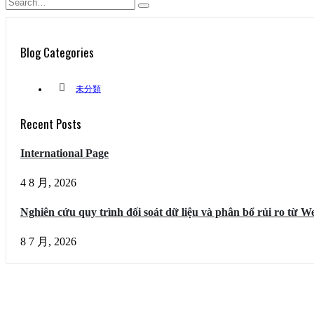
Blog Categories
未分類
Recent Posts
International Page
4 8 月, 2026
Nghiên cứu quy trình đối soát dữ liệu và phân bổ rủi ro từ
8 7 月, 2026