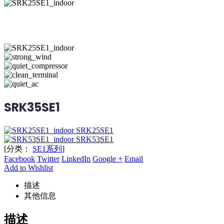
SRK35SE1
SRK25SE1
SRK53SE1
[分类：
SE1系列
]
Facebook
Twitter
LinkedIn
Google +
Email
Add to Wishlist
描述
其他信息
描述