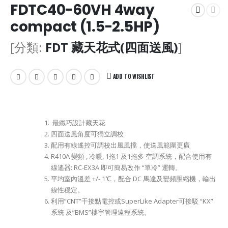
FDTC40-60VH 4way
compact (1.5-2.5HP)
[分類:
FDT 藏天花式(四面送風)
]
ADD TO WISHLIST
最纖巧設計藏天花
四面送風角度可獨立調校
配用有線遙控可調校出風風擋，使送風範圍更廣
R410A 變頻 , 冷暖, 1拖1 及1拖多 空調系統，配合使用有
線遙器: RC-EX3A 即可簡易改作 “單冷” 運轉。
平均室內溫差 +/- 1℃，配合 DC 馬達及變頻壓縮機，輸出
線性穩定。
利用”CNT”干接點電控或SuperLike Adapter可接駁 “KX”
系統 及”BMS”樓宇管理遠程系統。