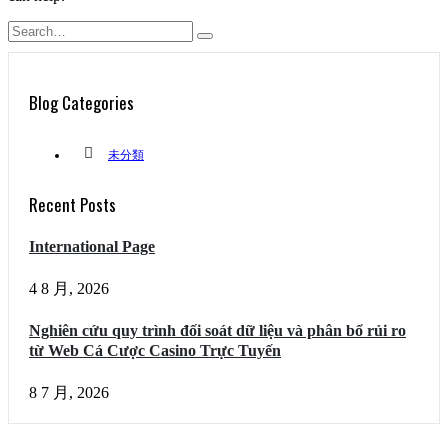
Blog Categories
未分類
Recent Posts
International Page
4 8 月, 2026
Nghiên cứu quy trình đối soát dữ liệu và phân bổ rủi ro
từ Web Cá Cược Casino Trực Tuyến
8 7 月, 2026