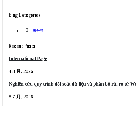
Blog Categories
未分類
Recent Posts
International Page
4 8 月, 2026
Nghiên cứu quy trình đối soát dữ liệu và phân bổ rủi ro từ
8 7 月, 2026